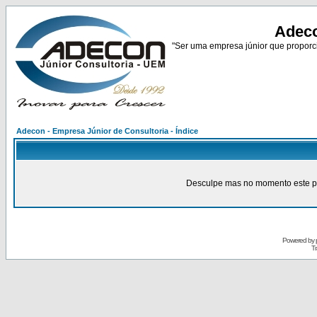
Adeco
"Ser uma empresa júnior que proporci
Adecon - Empresa Júnior de Consultoria - Índice
Desculpe mas no momento este pain
Powered by
Tr