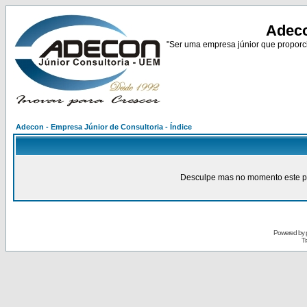
Adeco
"Ser uma empresa júnior que proporci
Adecon - Empresa Júnior de Consultoria - Índice
Desculpe mas no momento este pain
Powered by
Tr