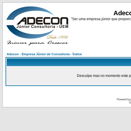
Adeco
"Ser uma empresa júnior que proporci
Adecon - Empresa Júnior de Consultoria - Índice
Desculpe mas no momento este pain
Powered by
Tr